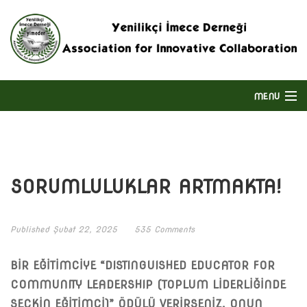
MENU
ANASAYFA
HAKKIMIZDA
SORUMLULUKLAR ARTMAKTA!
DERNEĞIN FAALIYET ALANI
Published
Şubat 22, 2025
535 Comments
BIZE ULAŞIN
BİR EĞİTİMCİYE “DISTINGUISHED EDUCATOR FOR
ENGLISH
COMMUNITY LEADERSHIP (TOPLUM LİDERLİĞİNDE
SEÇKİN EĞİTİMCİ)” ÖDÜLÜ VERİRSENİZ, ONUN