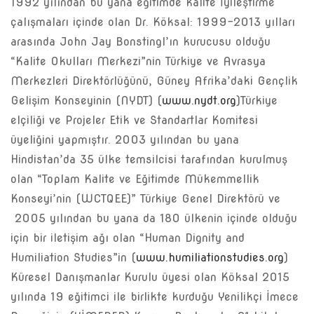
1992 yılından bu yana eğitimde kalite İyileştirme
çalışmaları içinde olan Dr. Köksal: 1999-2013 yılları
arasında John Jay Bonstingl’ın kurucusu olduğu
“Kalite Okulları Merkezi”nin Türkiye ve Avrasya
Merkezleri Direktörlüğünü, Güney Afrika’daki Gençlik
Gelişim Konseyinin (NYDT) (
www.nydt.org
)Türkiye
elçiliği ve Projeler Etik ve Standartlar Komitesi
üyeliğini yapmıştır. 2003 yılından bu yana
Hindistan’da 35 ülke temsilcisi tarafından kurulmuş
olan “Toplam Kalite ve Eğitimde Mükemmellik
Konseyi’nin (WCTQEE)” Türkiye Genel Direktörü ve
2005 yılından bu yana da 180 ülkenin içinde olduğu
için bir iletişim ağı olan “Human Dignity and
Humiliation Studies”in (
www.humiliationstudies.org
)
Küresel Danışmanlar Kurulu üyesi olan Köksal 2015
yılında 19 eğitimci ile birlikte kurduğu Yenilikçi İmece