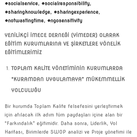
#socialservice
,
#socialresponsibility
,
#sharingknowledge
,
#sharingexperience
,
#notwastingtime
,
#ngosensitivity
YENİLİKÇİ İMECE DERNEĞİ (YİMEDER) OLARAK
EĞİTİM KURUMLARINA VE ŞİRKETLERE YÖNELİK
EĞİTİMLERİMİZ
TOPLAM KALİTE YÖNETİMİNİN KURUMLARDA
“KURAMDAN UYGULAMAYA” MÜKEMMELLİK
YOLCULUĞU
Bir kurumda Toplam Kalite felsefesini yerleştirmek
için atılacak ilk adım tüm paydaşları içine alan bir
“Farkındalık” eğitimidir. Daha sonra, Liderlik, Yol
Haritası, Birimlerde SWOP analizi ve Proje yönetimi ile