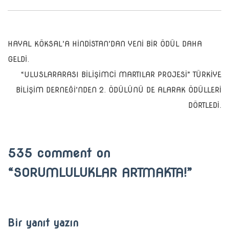
Yazı
HAYAL KÖKSAL’A HİNDİSTAN’DAN YENİ BİR ÖDÜL DAHA
GELDİ.
gezinmesi
“ULUSLARARASI BİLİŞİMCİ MARTILAR PROJESİ” TÜRKİYE
BİLİŞİM DERNEĞİ’NDEN 2. ÖDÜLÜNÜ DE ALARAK ÖDÜLLERİ
DÖRTLEDİ.
535 comment on
“
SORUMLULUKLAR ARTMAKTA!
”
Bir yanıt yazın