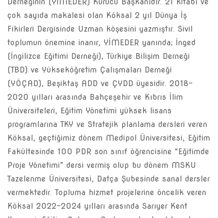
Derneğinin (YİMEDER) Kurucu Başkanıdır. 21 kitabı ve
çok sayıda makalesi olan Köksal 2 yıl Dünya İş
Fikirleri Dergisinde Uzman köşesini yazmıştır. Sivil
toplumun önemine inanır, YİMEDER yanında; İnged
(İngilizce Eğitimi Derneği), Türkiye Bilişim Derneği
(TBD) ve Yükseköğretim Çalışmaları Derneği
(YÖÇAD), Beşiktaş ADD ve ÇYDD üyesidir. 2018-
2020 yılları arasında Bahçeşehir ve Kıbrıs İlim
Üniversiteleri, Eğitim Yönetimi yüksek lisans
programlarına TKY ve Stratejik planlama dersleri veren
Köksal, geçtiğimiz dönem Medipol Üniversitesi, Eğitim
Fakültesinde 100 PDR son sınıf öğrencisine “Eğitimde
Proje Yönetimi” dersi vermiş olup bu dönem MSKU
Tazelenme Üniversitesi, Datça Şubesinde sanal dersler
vermektedir. Topluma hizmet projelerine öncelik veren
Köksal 2022-2024 yılları arasında Sarıyer Kent