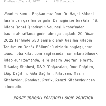
Published
Mayıs 3, 2022
#
278 Comments
Yönetim Kurulu Başkanımız Doç. Dr. Hayal Köksal
tarafından yazılan ve geliri Derneğimize bırakılan 18.
kitabı Nobel Akademik Yayıncılık tarafından
basılarak raflarda yerini almaya başladı. 20 Nisan
2022 tarihinde 350 sayfa olarak basılan kitabın
Tanıtım ve Önsöz Bölümünü sizlerle paylaşıyoruz.
www.nobalkitap.com sayfasından ısmarlanabilecek
kitap aynı zamanda; Alfa Basım Dağıtım, Arasta,
Arkadaş Kitabevi, D&R Mağazaları, Dost Dağıtım,
Ekip Dağıtım, Kida Dağıtım, Kitapsan, Nezih
Kitabevleri, Pandora, Prefix, Remzi Kitabevlerinden
istenebilir.
PROJE TABANLI EĞLENCELİ SINIF YÖNETİMİ