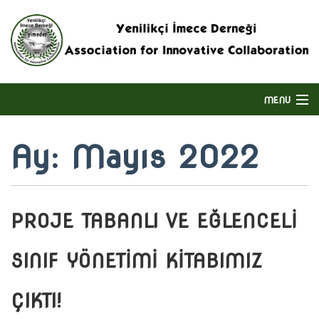
MENU
ANASAYFA
Ay:
Mayıs 2022
HAKKIMIZDA
DERNEĞIN FAALIYET ALANI
PROJE TABANLI VE EĞLENCELİ
BIZE ULAŞIN
SINIF YÖNETİMİ KİTABIMIZ
ENGLISH
ÇIKTI!