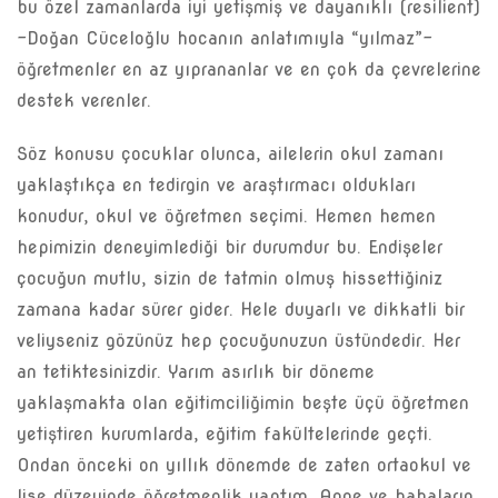
bu özel zamanlarda iyi yetişmiş ve dayanıklı (resilient)
-Doğan Cüceloğlu hocanın anlatımıyla “yılmaz”-
öğretmenler en az yıprananlar ve en çok da çevrelerine
destek verenler.
Söz konusu çocuklar olunca, ailelerin okul zamanı
yaklaştıkça en tedirgin ve araştırmacı oldukları
konudur, okul ve öğretmen seçimi. Hemen hemen
hepimizin deneyimlediği bir durumdur bu. Endişeler
çocuğun mutlu, sizin de tatmin olmuş hissettiğiniz
zamana kadar sürer gider. Hele duyarlı ve dikkatli bir
veliyseniz gözünüz hep çocuğunuzun üstündedir. Her
an tetiktesinizdir. Yarım asırlık bir döneme
yaklaşmakta olan eğitimciliğimin beşte üçü öğretmen
yetiştiren kurumlarda, eğitim fakültelerinde geçti.
Ondan önceki on yıllık dönemde de zaten ortaokul ve
lise düzeyinde öğretmenlik yaptım. Anne ve babaların