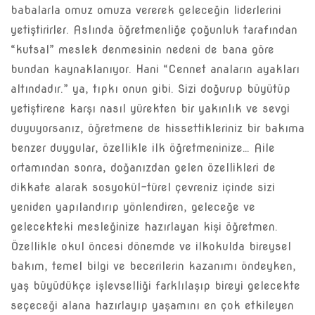
babalarla omuz omuza vererek geleceğin liderlerini
yetiştirirler. Aslında öğretmenliğe çoğunluk tarafından
“kutsal” meslek denmesinin nedeni de bana göre
bundan kaynaklanıyor. Hani “Cennet anaların ayakları
altındadır.” ya, tıpkı onun gibi. Sizi doğurup büyütüp
yetiştirene karşı nasıl yürekten bir yakınlık ve sevgi
duyuyorsanız, öğretmene de hissettikleriniz bir bakıma
benzer duygular, özellikle ilk öğretmeninize… Aile
ortamından sonra, doğanızdan gelen özellikleri de
dikkate alarak sosyokül-türel çevreniz içinde sizi
yeniden yapılandırıp yönlendiren, geleceğe ve
gelecekteki mesleğinize hazırlayan kişi öğretmen.
Özellikle okul öncesi dönemde ve ilkokulda bireysel
bakım, temel bilgi ve becerilerin kazanımı öndeyken,
yaş büyüdükçe işlevselliği farklılaşıp bireyi gelecekte
seçeceği alana hazırlayıp yaşamını en çok etkileyen