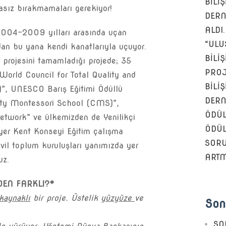
BİLİ
asız bırakmamaları gerekiyor!
DERN
ALDI.
 2004-2009 yılları arasında uçan
“ULU
dan bu yana kendi kanatlarıyla uçuyor.
BİLİ
projesini tamamladığı projede; 35
PROJ
“World Council for Total Quality and
BİLİ
”, UNESCO Barış Eğitimi Ödüllü
DERN
ity Montessori School (CMS)”,
ÖDÜL
twork” ve ülkemizden de Yenilikçi
ÖDÜL
er Kent Konseyi Eğitim çalışma
SOR
vil toplum kuruluşları yanımızda yer
ARTM
uz.
DEN FARKLI?*
kaynaklı
bir proje. Üstelik
yüzyüze
ve
Son
SO