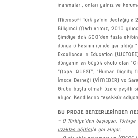
inanmaları, onları yalnız ve korum
Microsoft Türkiye’nin desteğiyle
Bilişimci Martılarımız, 2010 yılın
Şimdiye dek 500’den fazla ekibin 
dünya ülkesinin içinde yer aldığı 
Excellence in Education (WCTQEE)
dünyanın en büyük okulu olan “C
“Nepal QUEST”, “Human Dignity Ne
İmece Derneği (YİMEDER) ve Sarıy
Grubu başta olmak üzere çeşitli si
alıyor. Kendilerine teşekkür ediyor
BU PROJE BENZERLERİNDEN NE
– O Türkiye’den başlayan,
Türkiye 
uzaktan eğitim
le yol alıyor.