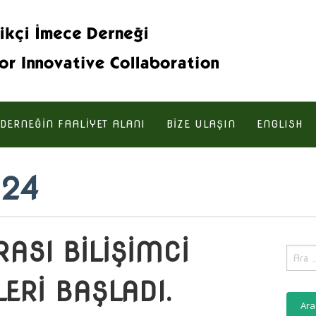
DERNEĞIN FAALIYET ALANI
BIZE ULAŞIN
ENGLISH
024
RASI BİLİŞİMCİ
Aram
ERİ BAŞLADI.