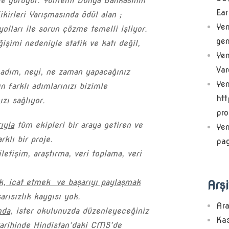
le yürüyor. Yöntemi Dünya Bankasının
Ear
ikirleri Yarışmasında ödül alan
;
Yen
yolları ile sorun çözme temelli işliyor.
gen
ğişimi nedeniyle statik ve katı değil
,
Yen
Va
 adım, neyi, ne zaman yapacağınız
Yen
ın farklı adımlarınızı bizimle
htt
zı sağlıyor.
pro
ıyla
tüm ekipleri bir araya getiren ve
Yen
klı bir proje.
pa
iletişim, araştırma, veri toplama, veri
, icat etmek ve başarıyı paylaşmak
Arşi
rısızlık kaygısı yok.
Ar
mda
, ister okulunuzda düzenleyeceğiniz
Ka
tarihinde Hindistan’daki CMS’de