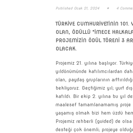
Published
Ocak 21, 2024
#
4 Comme
TÜRKİYE CUMHURİYETİNİN 101. 
OLAN, ÖDÜLLÜ “İMECE HALKALA
PROJEMİZİN ÖDÜL TÖRENİ 3 AR
OLACAK.
Projemiz 21. yılına başlıyor. Türki
yıldönümünde katılımcılardan daha
olan, paydaş gruplarının arttırıldı
bekliyoruz. Geçtiğimiz yıl; yurt d
katıldı. Bir ekip 2. yılına bu yı
maalesef tamamlanamamış proje ol
yaşamış olmak bizi hem üzdü hem
Projemiz rehberli (guided) de olsa
desteği çok önemli; projeye olduğ