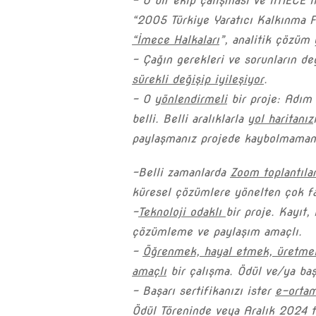
– O bir ekip çalışması ve İMECE i
“2005 Türkiye Yaratıcı Kalkınma F
“İmece Halkaları
”, analitik çözüm 
– Çağın gerekleri ve sorunların de
sürekli değişip iyileşiyor
.
– O
yönlendirmeli
bir proje: Adım
belli. Belli aralıklarla
yol haritanız
paylaşmanız projede kaybolmamanı
-Belli zamanlarda
Zoom toplantılar
küresel çözümlere yönelten çok far
–
Teknoloji odaklı
bir proje. Kayıt, 
çözümleme ve paylaşım amaçlı.
–
Öğrenmek, hayal etmek, üretmek
amaçlı
bir çalışma. Ödül ve/ya başa
– Başarı sertifikanızı ister
e-orta
Ödül Töreninde veya Aralık 2024 