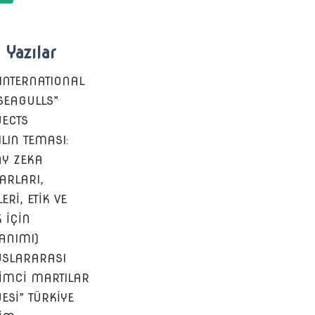
 Yazılar
 INTERNATIONAL
 SEAGULLS”
ECTS
ILIN TEMASI:
Y ZEKA
ARLARI,
ERİ, ETİK VE
K İÇİN
ANIMI)
SLARARASI
ŞİMCİ MARTILAR
ESİ” TÜRKİYE