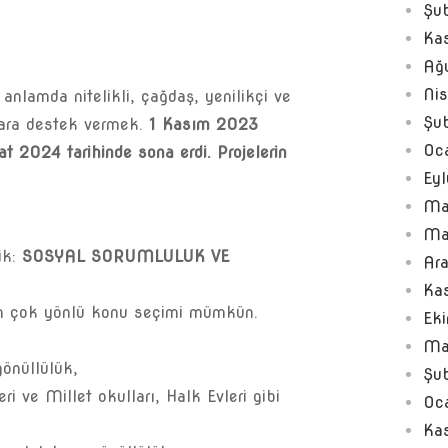
Şu
Ka
Ağ
Ni
 anlamda nitelikli, çağdaş, yenilikçi ve
Şu
lara destek vermek.
1 Kasım 2023
Oc
t 2024 tarihinde sona erdi. Projelerin
Ey
Ma
Ma
ik:
SOSYAL SORUMLULUK VE
Ar
Ka
 çok yönlü konu seçimi mümkün.
Ek
Ma
gönüllülük,
Şu
ri ve Millet okulları, Halk Evleri gibi
Oc
Ka