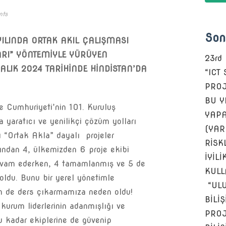
nts
Son
YILINDA
ORTAK AKIL ÇALIŞMASI
RI” YÖNTEMİYLE
YÜRÜYEN
23rd
ALIK 2024 TARİHİNDE HİNDİSTAN’DA
“ICT
PROJ
BU Y
ye Cumhuriyeti’nin 101. Kuruluş
YAPA
 yaratıcı ve yenilikçi çözüm yolları
(YAR
ğı “Ortak Akla” dayalı projeler
RİSKL
ışından 4, ülkemizden 6 proje ekibi
İYİLİ
l devam ederken, 4 tamamlanmış ve 5 de
KULL
du. Bunu bir yerel yönetimle
“ULU
 de ders çıkarmamıza neden oldu!
BİLİ
 kurum liderlerinin adanmışlığı ve
PROJ
u kadar ekiplerine de güvenip