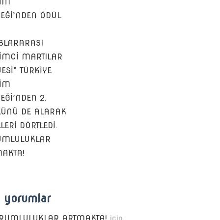
ŞİM
EĞİ’NDEN ÖDÜL
SLARARASI
ŞİMCİ MARTILAR
ESİ” TÜRKİYE
ŞİM
EĞİ’NDEN 2.
ÜNÜ DE ALARAK
LERİ DÖRTLEDİ.
UMLULUKLAR
AKTA!
 yorumlar
RUMLULUKLAR ARTMAKTA!
için