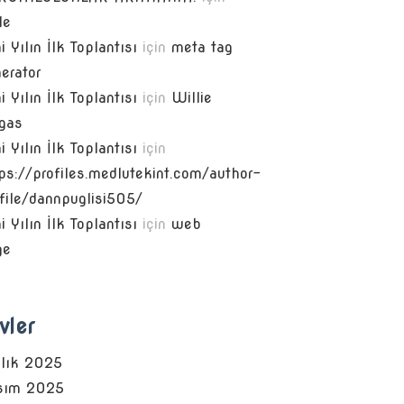
le
i Yılın İlk Toplantısı
için
meta tag
erator
i Yılın İlk Toplantısı
için
Willie
rgas
i Yılın İlk Toplantısı
için
ps://profiles.medlutekint.com/author-
file/dannpuglisi505/
i Yılın İlk Toplantısı
için
web
ge
vler
alık 2025
sım 2025