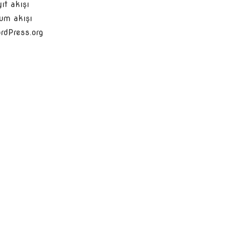
ıt akışı
um akışı
rdPress.org