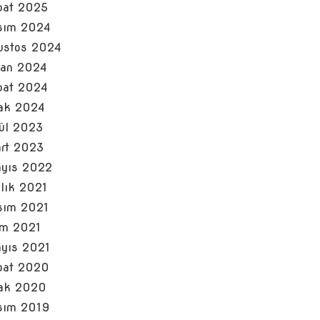
bat 2025
sım 2024
ustos 2024
san 2024
bat 2024
ak 2024
lül 2023
rt 2023
yıs 2022
alık 2021
sım 2021
im 2021
yıs 2021
bat 2020
ak 2020
sım 2019