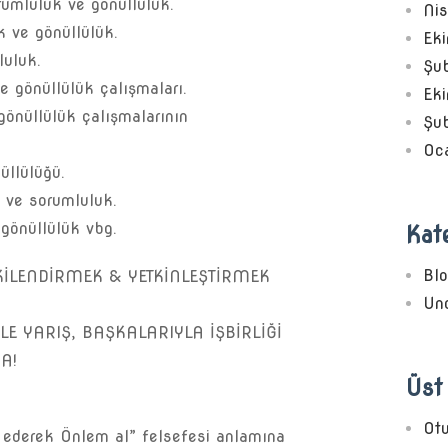
rumluluk ve gönüllülük.
Ni
k ve gönüllülük.
Ek
luluk.
Şu
e gönüllülük çalışmaları.
Ek
gönüllülük çalışmalarının
Şu
Oc
üllülüğü.
 ve sorumluluk.
gönüllülük vbg.
Kate
Bl
KİLENDİRMEK & YETKİNLEŞTİRMEK
Unc
AŞKALARIYLA İŞBİRLİĞİ
A!
Üst 
Ot
l ederek Önlem al” felsefesi anlamına