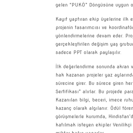
gelen “PUKÖ” Döngüsüne uygun ol
Kayıt yaptıran ekip üyelerine ilk
projenin tasarımcısı ve koordinat
yönlendirmelerine devam eder. Proj
gerçekleştirilen değişim yaş grub
sadece PPT olarak paylaşılır.
İlk değerlendirme sonunda akran v
hak kazanan projeler yaz aylarınd
sürecine girer. Bu sürece giren her
Sertifikası” alırlar. Bu projede pa
Kazanılan bilgi, beceri, imece ru
kazanç olarak algılanır. Ödül tören
görüşmelerle kurumda, Hindistan’d
katılmak isteyen ekipler Yenilikç