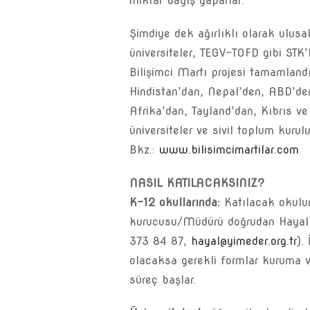
miktar bağış yaparlar.
Şimdiye dek ağırlıklı olarak ulusal
üniversiteler, TEGV-TOFD gibi STK’
Bilişimci Martı projesi tamamlandı
Hindistan’dan, Nepal’den, ABD’den
Afrika’dan, Tayland’dan, Kıbrıs ve
üniversiteler ve sivil toplum kurulu
Bkz.:
www.bilisimcimartilar.com
NASIL KATILACAKSINIZ?
K-12 okullarında:
Katılacak okulun
kurucusu/Müdürü doğrudan Hayal 
373 84 87,
hayal@yimeder.org.tr
).
olacaksa gerekli formlar kuruma v
süreç başlar.