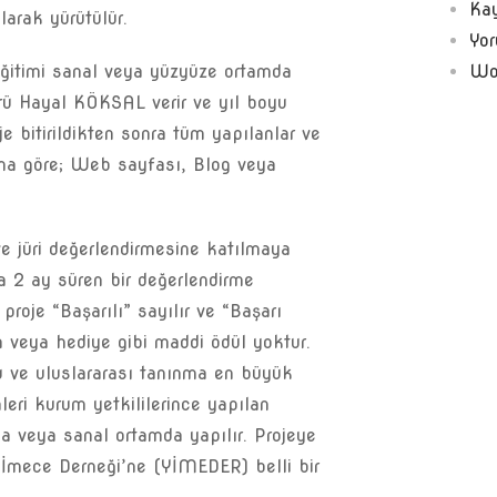
Kay
arak yürütülür.
Yor
Wo
 eğitimi sanal veya yüzyüze ortamda
örü Hayal KÖKSAL verir ve yıl boyu
e bitirildikten sonra tüm yapılanlar ve
una göre; Web sayfası, Blog veya
e jüri değerlendirmesine katılmaya
a 2 ay süren bir değerlendirme
 proje “Başarılı” sayılır ve “Başarı
ra veya hediye gibi maddi ödül yoktur.
hu ve uluslararası tanınma en büyük
leri kurum yetkililerince yapılan
a veya sanal ortamda yapılır. Projeye
i İmece Derneği’ne (YİMEDER) belli bir