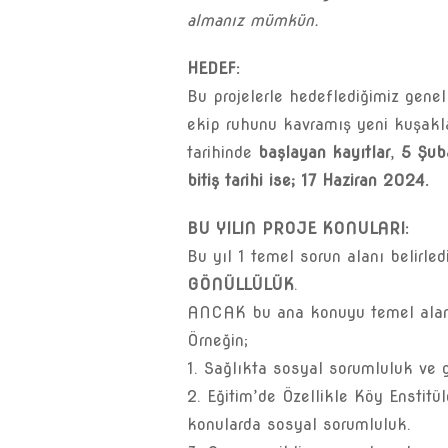
almanız mümkün.
HEDEF:
Bu projelerle hedeflediğimiz genel
ekip ruhunu kavramış yeni kuşak
tarihinde
başlayan kayıtlar
,
5 Şuba
bitiş tarihi ise; 17 Haziran 2024.
BU YILIN PROJE KONULARI:
Bu yıl 1 temel sorun alanı belirled
GÖNÜLLÜLÜK
.
ANCAK bu ana konuyu temel alan
Örneğin;
1. Sağlıkta sosyal sorumluluk ve 
2. Eğitim’de Özellikle Köy Enstitüle
konularda sosyal sorumluluk.