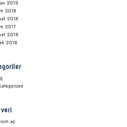
san 2019
im 2018
bat 2018
im 2017
bat 2016
ak 2016
goriler
og
ategorized
veri
urum aç