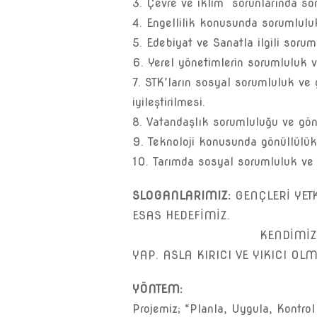
3. Çevre ve iklim sorunlarında so
4. Engellilik konusunda sorumlulu
5. Edebiyat ve Sanatla ilgili sorum
6. Yerel yönetimlerin sorumluluk v
7. STK’ların sosyal sorumluluk ve 
iyileştirilmesi.
8. Vatandaşlık sorumluluğu ve gön
9. Teknoloji konusunda gönüllülük
10. Tarımda sosyal sorumluluk ve 
SLOGANLARIMIZ:
GENÇLERİ YET
ESAS HEDEFİMİZ.
KENDİMİZLE YARIŞ, B
YAP. ASLA KIRICI VE YIKICI OLM
YÖNTEM:
Projemiz; “Planla, Uygula, Kontro