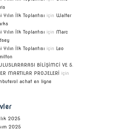
ris
i Yılın İlk Toplantısı
için
Walter
arks
i Yılın İlk Toplantısı
için
Marc
dsey
i Yılın İlk Toplantısı
için
Leo
milton
.ULUSLARARASI BİLİŞİMCİ VE 5.
DER MARTILAR PROJELERİ
için
nbuterol achat en ligne
vler
alık 2025
sım 2025