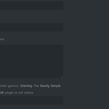
nız
rleri yazınız:
Warning:
The
Really Simple
HA
plugin is not active.