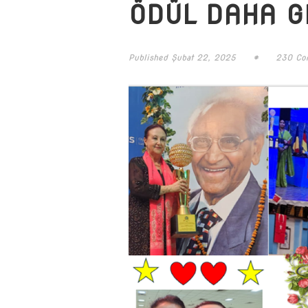
ÖDÜL DAHA GE
Published
Şubat 22, 2025
#
230 Co