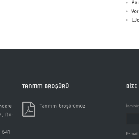
Kay
Yor
Wo
TANITIM BROŞÜRÜ
BIZE
kdere
Tanıtım broşürümüz
İsminiz
k, No:
 541
E-mail