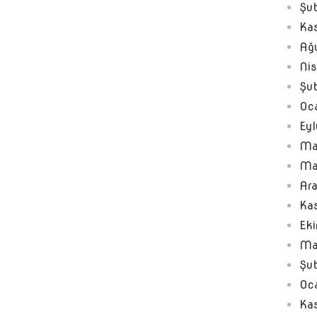
Şu
Ka
Ağ
Ni
Şu
Oc
Ey
Ma
Ma
Ar
Ka
Ek
Ma
Şu
Oc
Ka