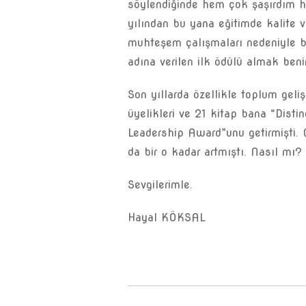
söylendiğinde hem çok şaşırdım
yılından bu yana eğitimde kalite v
muhteşem çalışmaları nedeniyle biz
adına verilen ilk ödülü almak benim
Son yıllarda özellikle toplum geli
üyelikleri ve 21 kitap bana “Dist
Leadership Award”unu getirmişti
da bir o kadar artmıştı. Nasıl mı?
Sevgilerimle.
Hayal KÖKSAL