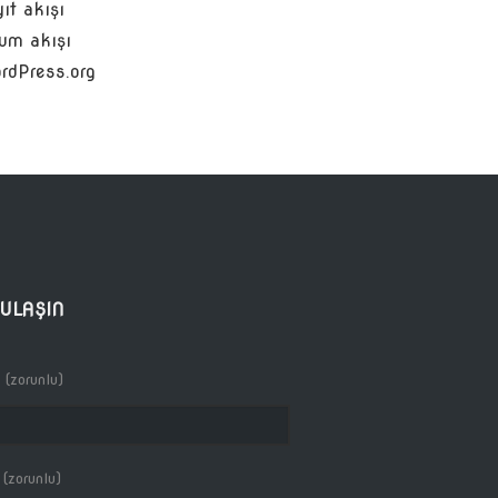
ıt akışı
um akışı
rdPress.org
 ULAŞIN
 (zorunlu)
 (zorunlu)