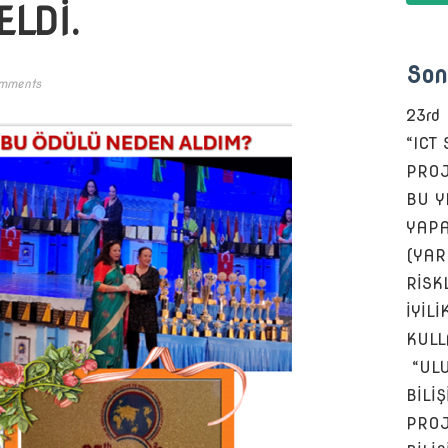
LDİ.
Son
mments
23rd
“ICT
PROJ
BU Y
YAPA
(YAR
RİSKL
İYİLİ
KULL
“ULU
BİLİ
PROJ