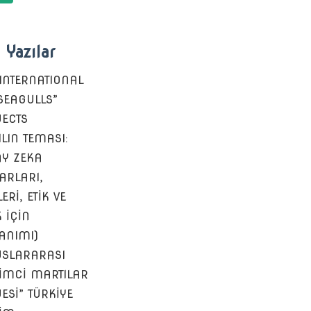
 Yazılar
 INTERNATIONAL
 SEAGULLS”
ECTS
ILIN TEMASI:
Y ZEKA
ARLARI,
ERİ, ETİK VE
K İÇİN
ANIMI)
SLARARASI
ŞİMCİ MARTILAR
ESİ” TÜRKİYE