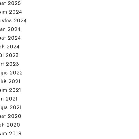
bat 2025
sım 2024
ustos 2024
san 2024
bat 2024
ak 2024
lül 2023
rt 2023
yıs 2022
alık 2021
sım 2021
im 2021
yıs 2021
bat 2020
ak 2020
sım 2019