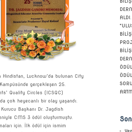
BİLİ
DERN
ALDI.
“ULU
BİLİ
PROJ
BİLİ
DERN
ÖDÜL
ÖDÜL
a Hindistan, Lucknow’da bulunan City
SOR
 Kampüsünde gerçekleşen 25.
ARTM
nts’ Quality Circles (ICSQC)
ında çok heyecanlı bir olay yaşandı.
 Kurucu Başkanı Dr. Jagdish
eniyle CMS 3 ödül oluşturmuştu.
Son
aları için. İlk ödül için ismim
Yen