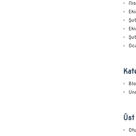
Ni
Ek
Şu
Ek
Şu
Oc
Kate
Bl
Unc
Üst 
Ot