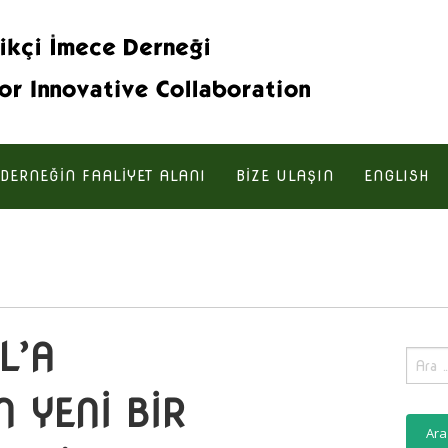
DERNEĞIN FAALIYET ALANI
BIZE ULAŞIN
ENGLISH
L’A
Aram
N YENİ BİR