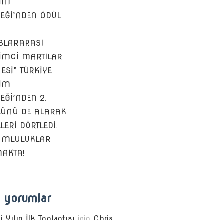
ŞİM
EĞİ’NDEN ÖDÜL
SLARARASI
ŞİMCİ MARTILAR
ESİ” TÜRKİYE
ŞİM
EĞİ’NDEN 2.
ÜNÜ DE ALARAK
LERİ DÖRTLEDİ.
UMLULUKLAR
AKTA!
 yorumlar
i Yılın İlk Toplantısı
için
Chris