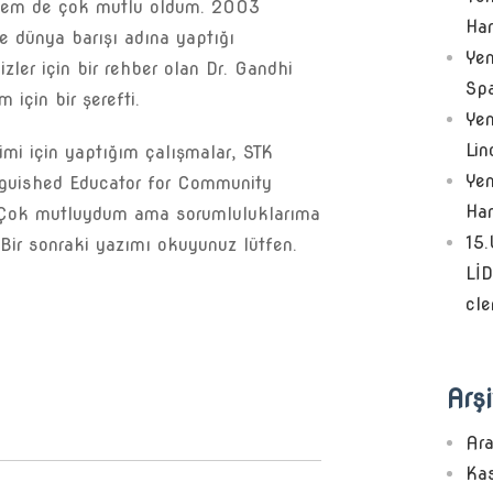
 hem de çok mutlu oldum. 2003
Har
e dünya barışı adına yaptığı
Yen
ler için bir rehber olan Dr. Gandhi
Sp
 için bir şerefti.
Yen
Lin
şimi için yaptığım çalışmalar, STK
Yen
inguished Educator for Community
Ha
. Çok mutluydum ama sorumluluklarıma
15
 Bir sonraki yazımı okuyunuz lütfen.
Lİ
cle
Arşi
Ar
Ka