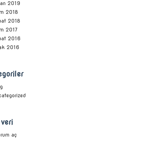
san 2019
im 2018
bat 2018
im 2017
bat 2016
ak 2016
goriler
og
ategorized
veri
urum aç