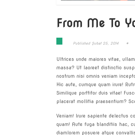
From Me To Y
Published
Şubat 25, 2014
#
Ultrices unde maiores vitae, ulla
massa? Ut laoreet distinctio su
nostrum nisi omnis veniam incep
Hic aute, cumque quam irure! Rutr
Similique porttitor duis vitae! Fu
placerat mollitia praesentium? 
Veniam! Irure sapiente delectus c
quam! Aute fuga blanditiis hac, c
diamlorem posuere atque convallis