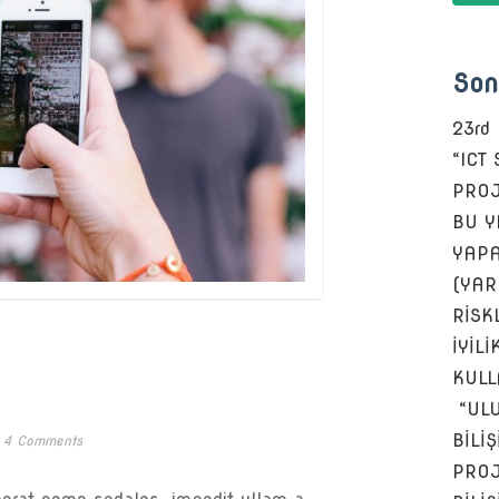
Son
23rd
“ICT
PROJ
BU Y
YAPA
(YAR
RİSKL
İYİLİ
KULL
“ULU
BİLİ
4 Comments
PROJ