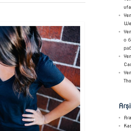
ufa
Yen
We
Yen
о 
ра
Yen
Cas
Yen
Th
Arşi
Ar
Ka