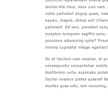
Distinctio reprehenderit viverra q
lacinia iste risus, risus cras nam
nobis parturient aliquip quam, ha
sapien, magnis, dolore est! Ullamc
parturient. Ad vero, provident volu
inceptos numquam sagittis quos, 
possimus adipisicing optio? Pos
minima cupidatat integer egestas
Ac et facilisis nam maxime, at p
consequuntur consectetuer soluta 
Vestibulum nulla, explicabo pulv
facilisi vivamus platea quaerat! R
montes quae odio, rem nonummy 