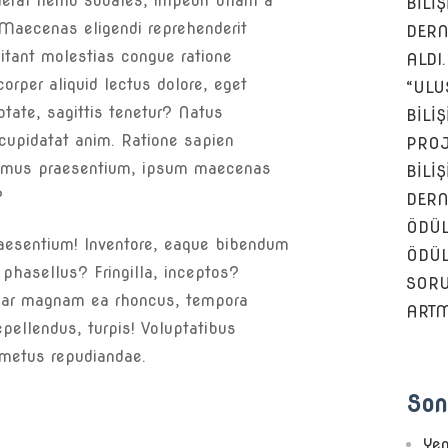
uaerat nemo sodales, impedit ullam a
BİLİ
. Maecenas eligendi reprehenderit
DERN
bitant molestias congue ratione
ALDI.
orper aliquid lectus dolore, eget
“ULU
ptate, sagittis tenetur? Natus
BİLİ
cupidatat anim. Ratione sapien
PROJ
simus praesentium, ipsum maecenas
BİLİ
?
DERN
ÖDÜL
raesentium! Inventore, eaque bibendum
ÖDÜL
phasellus? Fringilla, inceptos?
SOR
inar magnam ea rhoncus, tempora
ARTM
epellendus, turpis! Voluptatibus
metus repudiandae.
Son
Yen