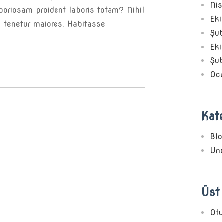
Ni
boriosam proident laboris totam? Nihil
Ek
m tenetur maiores. Habitasse
Şu
Ek
Şu
Oc
Kate
Bl
Unc
Üst 
Ot