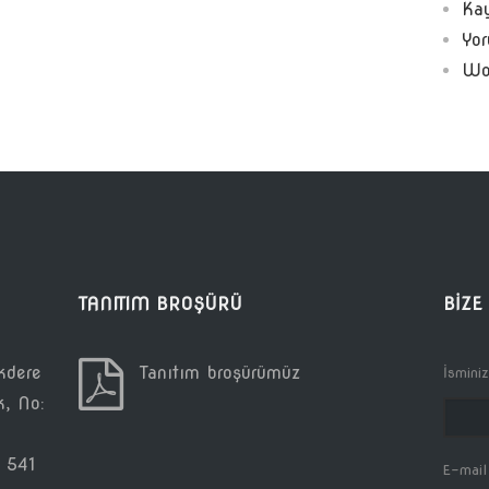
Kay
Yor
Wo
TANITIM BROŞÜRÜ
BIZE
kdere
Tanıtım broşürümüz
İsminiz
k, No:
 541
E-mail