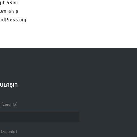
ıt akışı
um akışı
rdPress.org
 ULAŞIN
 (zorunlu)
 (zorunlu)