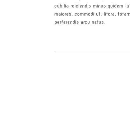
cubilia reiciendis minus quidem la
maiores, commodi ut, litora, tota
perferendis arcu netus.