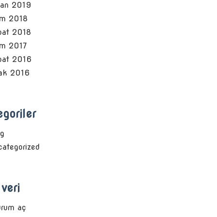
san 2019
im 2018
bat 2018
im 2017
bat 2016
ak 2016
goriler
og
ategorized
veri
urum aç