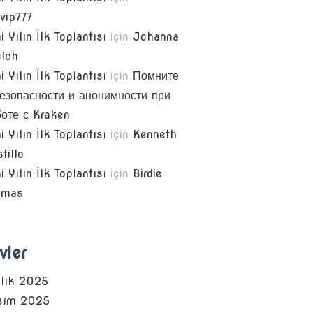
vip777
i Yılın İlk Toplantısı
için
Johanna
lch
i Yılın İlk Toplantısı
için
Помните
безопасности и анонимности при
боте с Kraken
i Yılın İlk Toplantısı
için
Kenneth
tillo
i Yılın İlk Toplantısı
için
Birdie
omas
vler
alık 2025
sım 2025