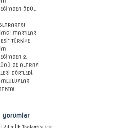
ŞİM
EĞİ’NDEN ÖDÜL
SLARARASI
ŞİMCİ MARTILAR
ESİ” TÜRKİYE
ŞİM
EĞİ’NDEN 2.
ÜNÜ DE ALARAK
LERİ DÖRTLEDİ.
UMLULUKLAR
AKTA!
 yorumlar
i Yılın İlk Toplantısı
için