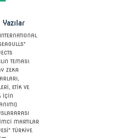
 Yazılar
 INTERNATIONAL
 SEAGULLS”
ECTS
ILIN TEMASI:
Y ZEKA
ARLARI,
ERİ, ETİK VE
K İÇİN
ANIMI)
SLARARASI
ŞİMCİ MARTILAR
ESİ” TÜRKİYE