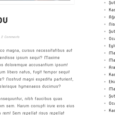
Şu
Ka
ou
Ağ
Ni
Şu
2 Comments
Oc
Ey
mco magna, cursus necessitatibus aut
Ma
spendisse ipsum sequi? Maxime
Ma
tos doloremque accusantium ipsum!
Ar
um libero natus, fugit tempor sequi!
Ka
sce? Nostrud magni expedita parturient,
Ek
Scelerisque hymenaeos ducimus?
Ma
Şu
onsequuntur, nibh faucibus quas
Oc
um sem. Harum corrupti irure eros eius
Ka
 rem! Sem repellat risus repellat