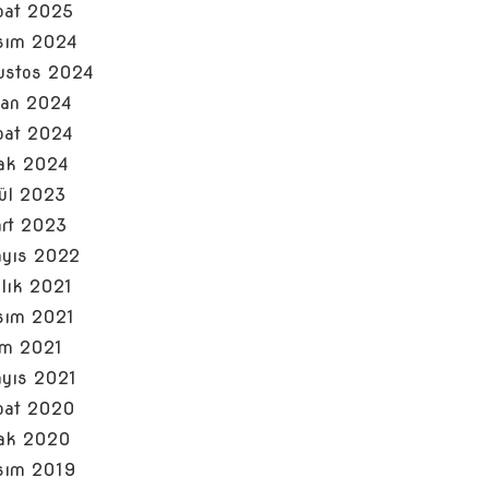
bat 2025
sım 2024
ustos 2024
san 2024
bat 2024
ak 2024
lül 2023
rt 2023
yıs 2022
alık 2021
sım 2021
im 2021
yıs 2021
bat 2020
ak 2020
sım 2019