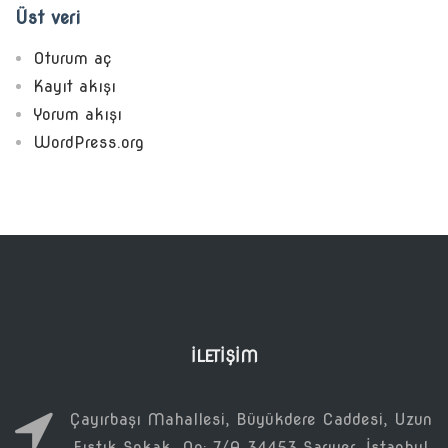
Üst veri
Oturum aç
Kayıt akışı
Yorum akışı
WordPress.org
İLETIŞIM
Çayırbaşı Mahallesi, Büyükdere Caddesi, Uzun
Fıstık Sokak, No: 7/A 34453 Sarıyer, İstanbul