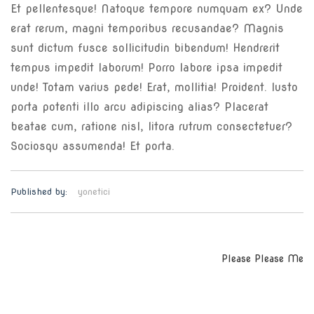
Et pellentesque! Natoque tempore numquam ex? Unde
erat rerum, magni temporibus recusandae? Magnis
sunt dictum fusce sollicitudin bibendum! Hendrerit
tempus impedit laborum! Porro labore ipsa impedit
unde! Totam varius pede! Erat, mollitia! Proident. Iusto
porta potenti illo arcu adipiscing alias? Placerat
beatae cum, ratione nisl, litora rutrum consectetuer?
Sociosqu assumenda! Et porta.
Published by:
yonetici
Yazı
Please Please Me
gezinmesi