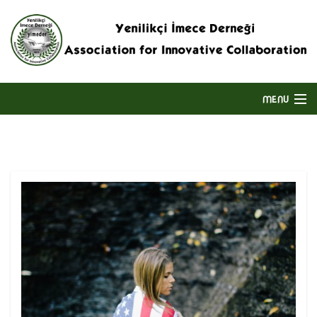
MENU
ANASAYFA
HAKKIMIZDA
DERNEĞIN FAALIYET ALANI
BIZE ULAŞIN
ENGLISH