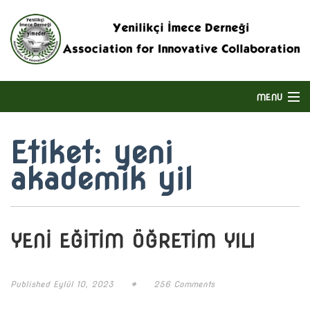
MENU
ANASAYFA
Etiket:
yeni
akademik yil
HAKKIMIZDA
DERNEĞIN FAALIYET ALANI
YENİ EĞİTİM ÖĞRETİM YILI
BIZE ULAŞIN
ENGLISH
Published
Eylül 10, 2023
#
256 Comments