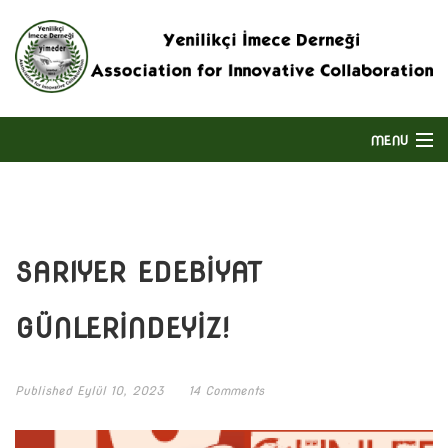
MENU
ANASAYFA
HAKKIMIZDA
SARIYER EDEBİYAT
DERNEĞIN FAALIYET ALANI
GÜNLERİNDEYİZ!
BIZE ULAŞIN
Published
Eylül 10, 2023
14 Comments
ENGLISH