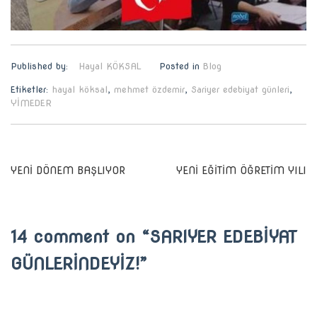
Published by:
Hayal KÖKSAL
Posted in
Blog
Etiketler:
hayal köksal
,
mehmet özdemir
,
Sariyer edebiyat günleri
,
YİMEDER
Yazı
YENİ DÖNEM BAŞLIYOR
YENİ EĞİTİM ÖĞRETİM YILI
gezinmesi
14 comment on “
SARIYER EDEBİYAT
GÜNLERİNDEYİZ!
”